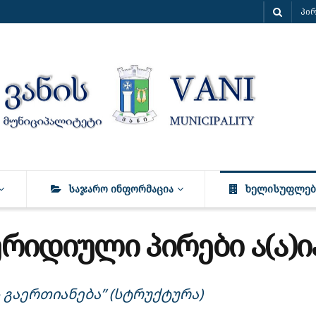
პი
ᲡᲐᲯᲐᲠᲝ ᲘᲜᲤᲝᲠᲛᲐᲪᲘᲐ
ᲮᲔᲚᲘᲡᲣᲤᲚᲔᲑ
რიდიული პირები ა(ა)ი
ის გაერთიანება” (სტრუქტურა)