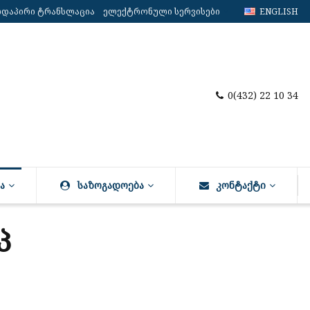
რდაპირი ტრანსლაცია
ელექტრონული სერვისები
ENGLISH
0(432) 22 10 34
Ა
ᲡᲐᲖᲝᲒᲐᲓᲝᲔᲑᲐ
ᲙᲝᲜᲢᲐᲥᲢᲘ
პ