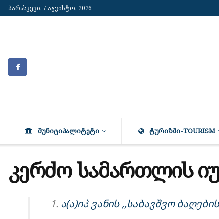
პარასკევი, 7 აგვისტო, 2026
ᲛᲣᲜᲘᲪᲘᲞᲐᲚᲘᲢᲔᲢᲘ
ᲢᲣᲠᲘᲖᲛᲘ-TOURISM
კერძო სამართლის იუ
ა(ა)იპ ვანის ,,საბავშვო ბაღებ