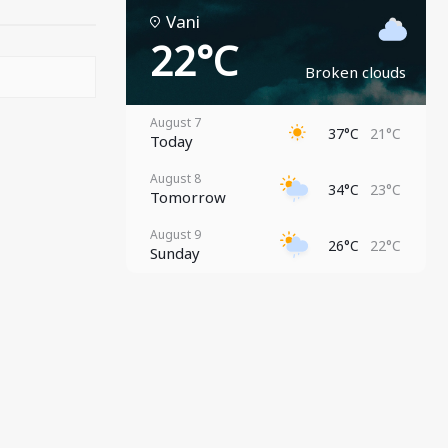
Vani
22°C
Broken clouds
August 7
37°C
21°C
Today
August 8
34°C
23°C
Tomorrow
August 9
26°C
22°C
Sunday
August 10
29°C
21°C
Monday
August 11
30°C
22°C
Tuesday
August 12
31°C
21°C
Wednesday