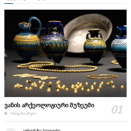
ვანის არქეოლოგიური მუზეუმი
1164 ᲒᲐᲖᲘᲐᲠᲔᲑᲐ
კურორტი სულორი