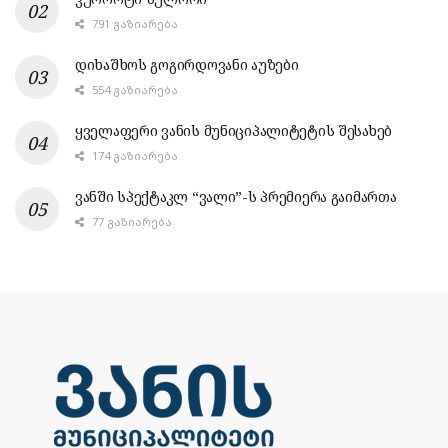
791 ᲒᲐᲖᲘᲐᲠᲔᲑᲐ
დიხაშხოს გოგირდოვანი აუზები
554 ᲒᲐᲖᲘᲐᲠᲔᲑᲐ
ყველაფერი ვანის მუნიციპალიტეტის შესახებ
174 ᲒᲐᲖᲘᲐᲠᲔᲑᲐ
ვანში სპექტაკლ “ვალი”-ს პრემიერა გაიმართა
77 ᲒᲐᲖᲘᲐᲠᲔᲑᲐ