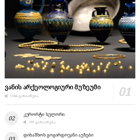
ვანის არქეოლოგიური მუზეუმი
1166 ᲒᲐᲖᲘᲐᲠᲔᲑᲐ
კურორტი სულორი
791 ᲒᲐᲖᲘᲐᲠᲔᲑᲐ
დიხაშხოს გოგირდოვანი აუზები