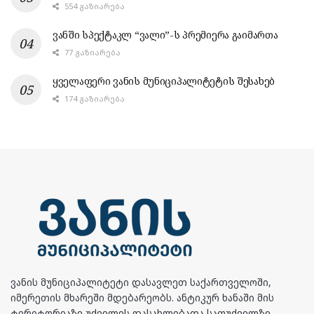
554 ᲒᲐᲖᲘᲐᲠᲔᲑᲐ
ვანში სპექტაკლ “ვალი”-ს პრემიერა გაიმართა
77 ᲒᲐᲖᲘᲐᲠᲔᲑᲐ
ყველაფერი ვანის მუნიციპალიტეტის შესახებ
174 ᲒᲐᲖᲘᲐᲠᲔᲑᲐ
ვანის მუნიციპალიტეტი დასავლეთ საქართველოში,
იმერეთის მხარეში მდებარეობს. ანტიკურ ხანაში მის
ტერიტორიაზე უძველეს დასახლებათა საფუძველზე,