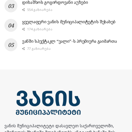
დიხაშხოს გოგირდოვანი აუზები
554 ᲒᲐᲖᲘᲐᲠᲔᲑᲐ
ყველაფერი ვანის მუნიციპალიტეტის შესახებ
174 ᲒᲐᲖᲘᲐᲠᲔᲑᲐ
ვანში სპექტაკლ “ვალი”-ს პრემიერა გაიმართა
77 ᲒᲐᲖᲘᲐᲠᲔᲑᲐ
ვანის მუნიციპალიტეტი დასავლეთ საქართველოში,