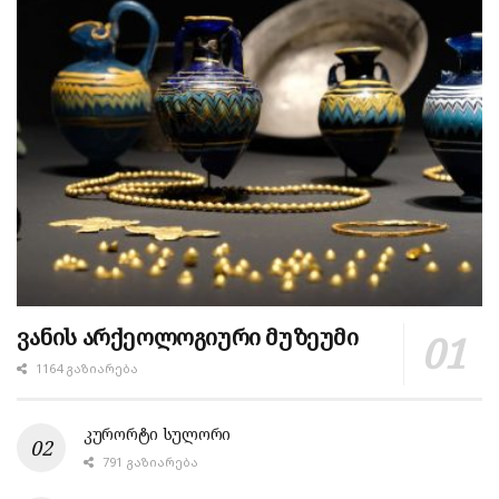
ვანის არქეოლოგიური მუზეუმი
1164 ᲒᲐᲖᲘᲐᲠᲔᲑᲐ
კურორტი სულორი
791 ᲒᲐᲖᲘᲐᲠᲔᲑᲐ