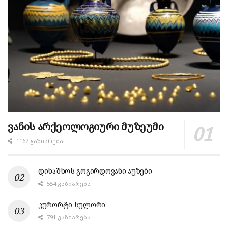
ვანის არქეოლოგიური მუზეუმი
1167 ᲒᲐᲖᲘᲐᲠᲔᲑᲐ
დიხაშხოს გოგირდოვანი აუზები
554 ᲒᲐᲖᲘᲐᲠᲔᲑᲐ
კურორტი სულორი
791 ᲒᲐᲖᲘᲐᲠᲔᲑᲐ