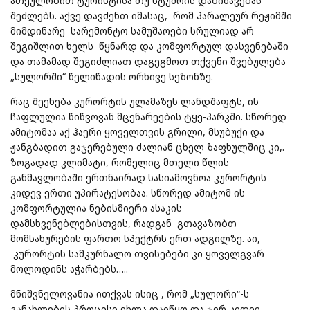
ათეულობით ტურისტისა თუ სტუმრის დაბინავებას
შეძლებს. აქვე დავძენთ იმასაც, რომ პარალეურ რეჟიმში
მიმდინარე სარემონტო სამუშაოები სრულიად არ
შეგიშლით ხელს წყნარდ და კომფორტულ დასვენებაში
და თამამად შეგიძლიათ დაგეგმოთ თქვენი შვებულება
„სულორში“ წელიწადის ორხივე სეზონზე.
რაც შეეხება კურორტის ულამაზეს ლანდშაფტს, ის
ჩაფლულია წიწვოვან მცენარეების ტყე-პარკში. სწორედ
ამიტომაა აქ ჰაერი ყოველთვის გრილი, მსუბუქი და
ჟანგბადით გაჯერებული ძალიან ცხელ ზაფხულშიც კი,.
ზოგადად კლიმატი, რომელიც მთელი წლის
განმავლობაში ერთნაირად სასიამოვნოა კურორტის
კიდევ ერთი უპირატესობაა. სწორედ ამიტომ ის
კომფორტულია ნებისმიერი ასაკის
დამსხვენებლებისთვის, რადგან გთავაზობთ
მომსახურების ფართო სპექტრს ერთ ადგილზე. აი,
კურორტის სამკურნალო თვისებები კი ყოველგვარ
მოლოდინს აჭარბებს…..
მნიშვნელოვანია ითქვას ისიც , რომ „სულორი“-ს
განახლების პროცესი ეხლა დაიწყო და ჯერ კიდევ