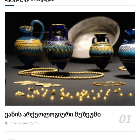
ვანის არქეოლოგიური მუზეუმი
1167 ᲒᲐᲖᲘᲐᲠᲔᲑᲐ