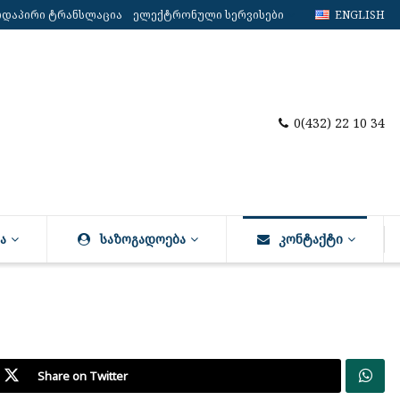
რდაპირი ტრანსლაცია
ელექტრონული სერვისები
ENGLISH
0(432) 22 10 34
Ა
ᲡᲐᲖᲝᲒᲐᲓᲝᲔᲑᲐ
ᲙᲝᲜᲢᲐᲥᲢᲘ
Share on Twitter