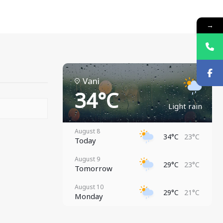
→
Vani
34°C
Light rain
August 8
34°C
23°C
Today
August 9
29°C
23°C
Tomorrow
August 10
29°C
21°C
Monday
August 11
28°C
21°C