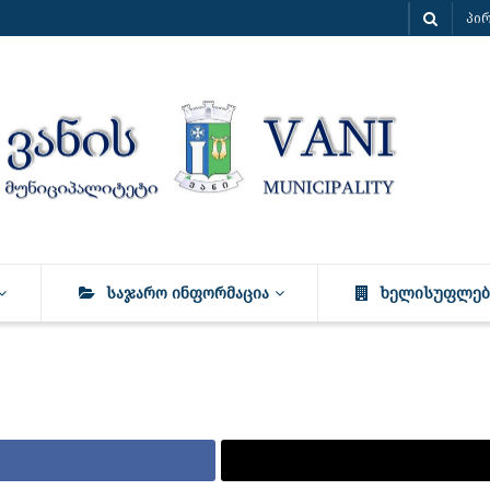
პი
ᲡᲐᲯᲐᲠᲝ ᲘᲜᲤᲝᲠᲛᲐᲪᲘᲐ
ᲮᲔᲚᲘᲡᲣᲤᲚᲔᲑ