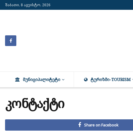
შაბათი, 8 აგვისტო, 2026
ᲛᲣᲜᲘᲪᲘᲞᲐᲚᲘᲢᲔᲢᲘ
ᲢᲣᲠᲘᲖᲛᲘ-TOURISM
კონტაქტი
Share on Facebook