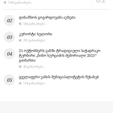
1169 ᲒᲐᲖᲘᲐᲠᲔᲑᲐ
დიხაშხოს გოგირდოვანი აუზები
556 ᲒᲐᲖᲘᲐᲠᲔᲑᲐ
კურორტი სულორი
791 ᲒᲐᲖᲘᲐᲠᲔᲑᲐ
21 ოქტომბერს ვანში ტრადიციული საჭადრაკო
ტურნირი „ნინო ხურციძის მემორიალი 2023“
გაიმართა
42 ᲒᲐᲖᲘᲐᲠᲔᲑᲐ
ყველაფერი ვანის მუნიციპალიტეტის შესახებ
174 ᲒᲐᲖᲘᲐᲠᲔᲑᲐ