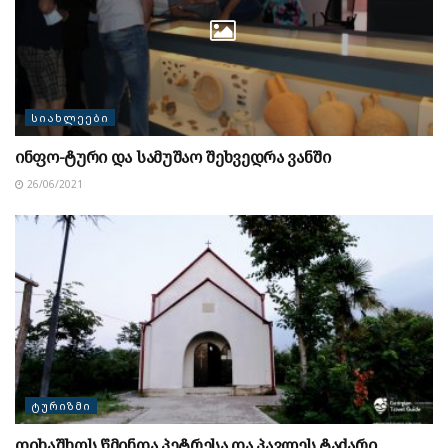
ᲡᲘᲐᲮᲚᲔᲔᲑᲘ
ინფო-ტური და სამუშაო შეხვედრა ვანში
26/06/2021
ᲢᲣᲠᲘᲖᲛᲘ
დიხაშხოს წმინდა პეტრესა და პავლეს ტაძარი