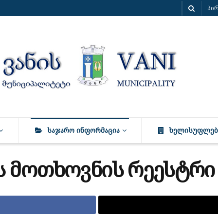
პი
ᲡᲐᲯᲐᲠᲝ ᲘᲜᲤᲝᲠᲛᲐᲪᲘᲐ
ᲮᲔᲚᲘᲡᲣᲤᲚᲔᲑ
ს მოთხოვნის რეესტრი