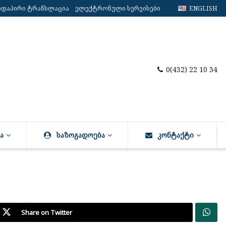
რდაპირი ტრანსლაცია
ელექტრონული სერვისები
ENGLISH
0(432) 22 10 34
Ა
ᲡᲐᲖᲝᲒᲐᲓᲝᲔᲑᲐ
ᲙᲝᲜᲢᲐᲥᲢᲘ
Share on Twitter