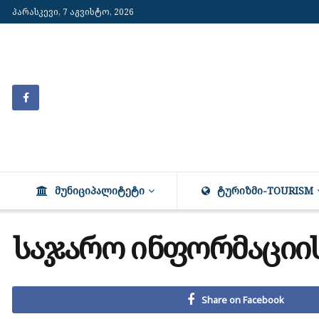
პარასკევი, 7 აგვისტო, 2026
ᲛᲣᲜᲘᲪᲘᲞᲐᲚᲘᲢᲔᲢᲘ
ᲢᲣᲠᲘᲖᲛᲘ-TOURISM
საჯარო ინფორმაციი
Share on Facebook