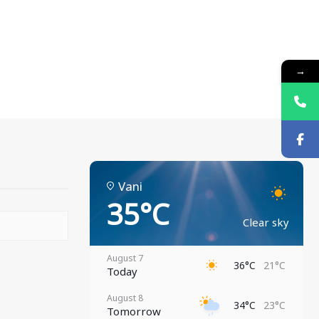
→
Vani
35°C
Clear sky
August 7
36°C
21°C
Today
August 8
34°C
23°C
Tomorrow