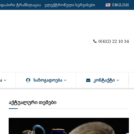
რდაპირი ტრანსლაცია
ელექტრონული სერვისები
ENGLISH
0(432) 22 10 34
Ა
ᲡᲐᲖᲝᲒᲐᲓᲝᲔᲑᲐ
ᲙᲝᲜᲢᲐᲥᲢᲘ
აქტუალური თემები