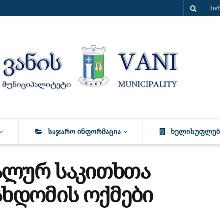
პი
ᲡᲐᲯᲐᲠᲝ ᲘᲜᲤᲝᲠᲛᲐᲪᲘᲐ
ᲮᲔᲚᲘᲡᲣᲤᲚᲔᲑ
ალურ საკითხთა
სხდომის ოქმები