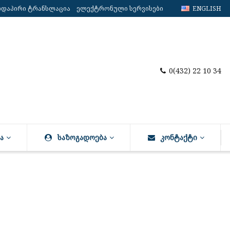
რდაპირი ტრანსლაცია
ელექტრონული სერვისები
ENGLISH
0(432) 22 10 34
Ა
ᲡᲐᲖᲝᲒᲐᲓᲝᲔᲑᲐ
ᲙᲝᲜᲢᲐᲥᲢᲘ