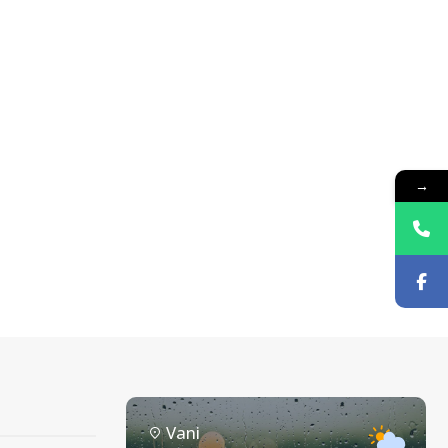
→
Vani