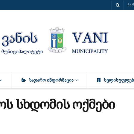
პი
ᲡᲐᲯᲐᲠᲝ ᲘᲜᲤᲝᲠᲛᲐᲪᲘᲐ
ᲮᲔᲚᲘᲡᲣᲤᲚᲔᲑ
ოს სხდომის ოქმები