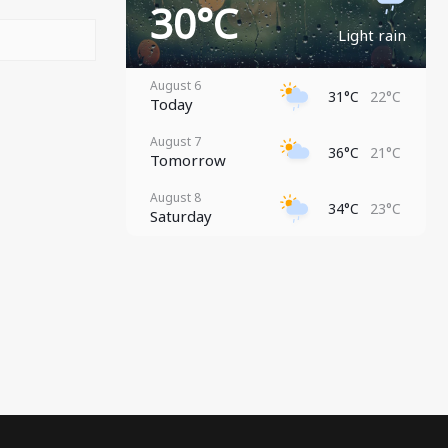
30°C
Light rain
August 6
31°C
22°C
Today
August 7
36°C
21°C
Tomorrow
August 8
34°C
23°C
Saturday
August 9
27°C
23°C
Sunday
August 10
31°C
21°C
Monday
August 11
30°C
23°C
Tuesday
August 12
31°C
22°C
Wednesday