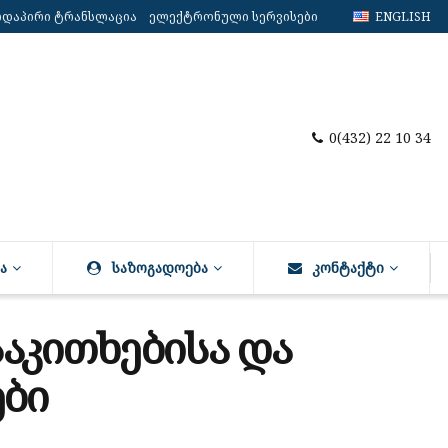
რდაპირი ტრანსლაცია
ელექტრონული სერვისები
ENGLISH
0(432) 22 10 34
Ა
ᲡᲐᲖᲝᲒᲐᲓᲝᲔᲑᲐ
ᲙᲝᲜᲢᲐᲥᲢᲘ
საკითხებისა და
ბი