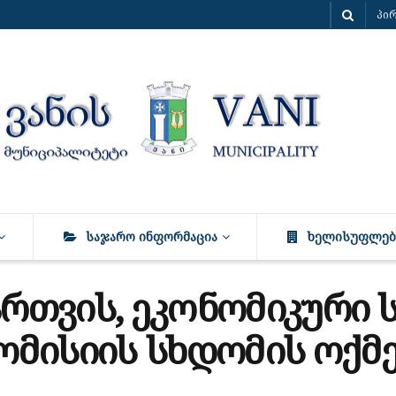
პი
ᲡᲐᲯᲐᲠᲝ ᲘᲜᲤᲝᲠᲛᲐᲪᲘᲐ
ᲮᲔᲚᲘᲡᲣᲤᲚᲔᲑ
ართვის, ეკონომიკური 
მისიის სხდომის ოქმე