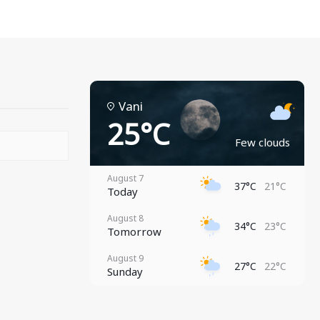
Vani
25°C
Few clouds
August 7
37°C
21°C
Today
August 8
34°C
23°C
Tomorrow
August 9
27°C
22°C
Sunday
August 10
30°C
21°C
Monday