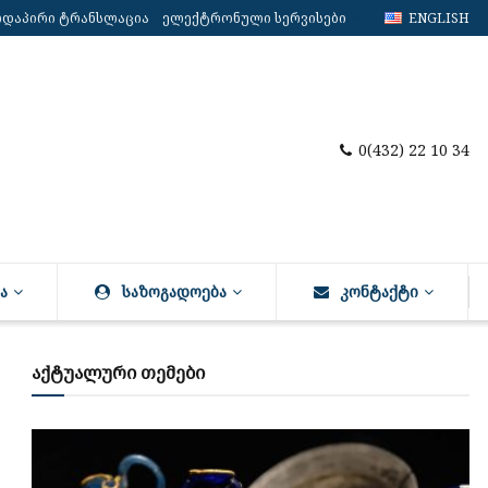
რდაპირი ტრანსლაცია
ელექტრონული სერვისები
ENGLISH
0(432) 22 10 34
Ა
ᲡᲐᲖᲝᲒᲐᲓᲝᲔᲑᲐ
ᲙᲝᲜᲢᲐᲥᲢᲘ
აქტუალური თემები