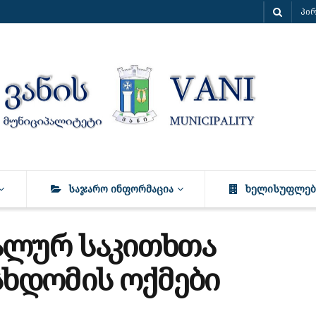
პი
ᲡᲐᲯᲐᲠᲝ ᲘᲜᲤᲝᲠᲛᲐᲪᲘᲐ
ᲮᲔᲚᲘᲡᲣᲤᲚᲔᲑ
ალურ საკითხთა
სხდომის ოქმები