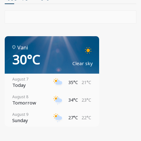
Vani
30°C
Clear sky
August 7
35°C
21°C
Today
August 8
34°C
23°C
Tomorrow
August 9
27°C
22°C
Sunday
August 10
30°C
21°C
Monday