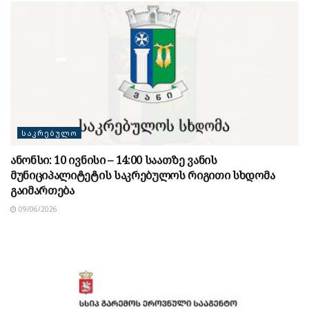
ᲡᲐᲙᲠᲔᲑᲣᲚᲝ
ანონსი: 10 ივნისი – 14:00 საათზე ვანის
მუნიციპალიტეტის საკრებულოს რიგითი სხდომა
გაიმართება
09/06/2026