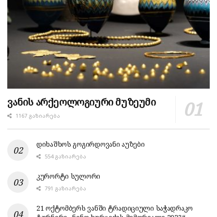
ვანის არქეოლოგიური მუზეუმი
1167 ᲒᲐᲖᲘᲐᲠᲔᲑᲐ
დიხაშხოს გოგირდოვანი აუზები
554 ᲒᲐᲖᲘᲐᲠᲔᲑᲐ
კურორტი სულორი
791 ᲒᲐᲖᲘᲐᲠᲔᲑᲐ
21 ოქტომბერს ვანში ტრადიციული საჭადრაკო