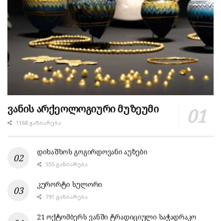
ვანის არქეოლოგიური მუზეუმი
1168 ᲒᲐᲖᲘᲐᲠᲔᲑᲐ
დიხაშხოს გოგირდოვანი აუზები
555 ᲒᲐᲖᲘᲐᲠᲔᲑᲐ
კურორტი სულორი
791 ᲒᲐᲖᲘᲐᲠᲔᲑᲐ
21 ოქტომბერს ვანში ტრადიციული საჭადრაკო