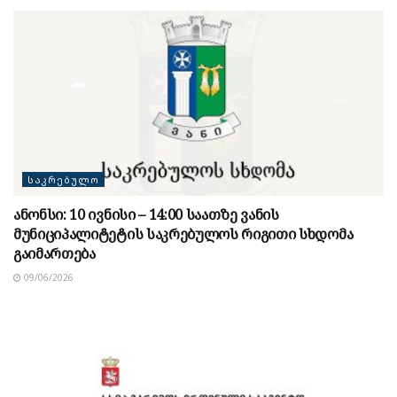
ᲡᲐᲙᲠᲔᲑᲣᲚᲝ
ანონსი: 10 ივნისი – 14:00 საათზე ვანის
მუნიციპალიტეტის საკრებულოს რიგითი სხდომა
გაიმართება
09/06/2026