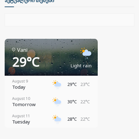
აქტუალური თემები
Vani
29°C
Light rain
August 9
29°C
23°C
Today
August 10
30°C
22°C
Tomorrow
August 11
28°C
22°C
Tuesday
August 12
30°C
21°C
Wednesday