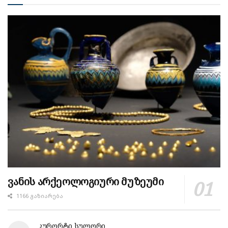
ვანის არქეოლოგიური მუზეუმი
1166 ᲒᲐᲖᲘᲐᲠᲔᲑᲐ
კურორტი სულორი