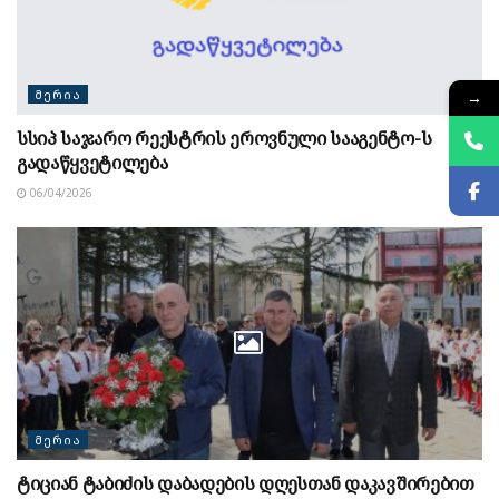
ᲛᲔᲠᲘᲐ
→
სსიპ საჯარო რეესტრის ეროვნული სააგენტო-ს
გადაწყვეტილება
06/04/2026
ᲛᲔᲠᲘᲐ
ტიციან ტაბიძის დაბადების დღესთან დაკავშირებით