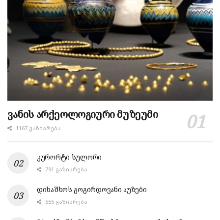
ვანის არქეოლოგიური მუზეუმი
1167 ᲒᲐᲖᲘᲐᲠᲔᲑᲐ
კურორტი სულორი
791 ᲒᲐᲖᲘᲐᲠᲔᲑᲐ
დიხაშხოს გოგირდოვანი აუზები
555 ᲒᲐᲖᲘᲐᲠᲔᲑᲐ