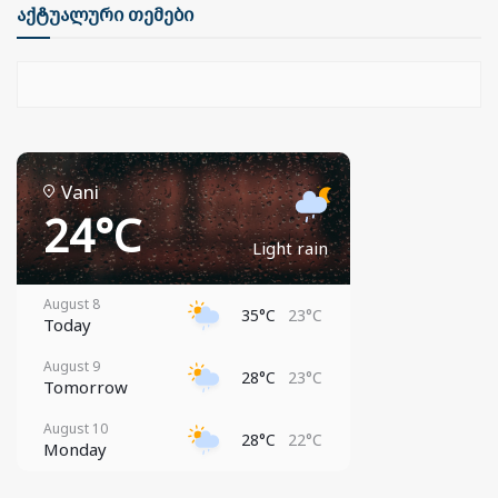
აქტუალური თემები
Vani
24°C
Light rain
August 8
35°C
23°C
Today
August 9
28°C
23°C
Tomorrow
August 10
28°C
22°C
Monday
August 11