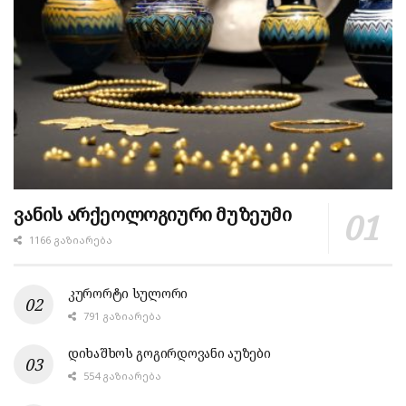
ვანის არქეოლოგიური მუზეუმი
1166 ᲒᲐᲖᲘᲐᲠᲔᲑᲐ
კურორტი სულორი
791 ᲒᲐᲖᲘᲐᲠᲔᲑᲐ
დიხაშხოს გოგირდოვანი აუზები
554 ᲒᲐᲖᲘᲐᲠᲔᲑᲐ