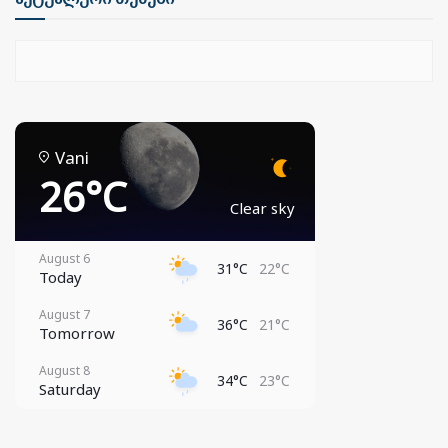
Vani
26°C
Clear sky
August 6
31°C
22°C
Today
August 7
36°C
21°C
Tomorrow
August 8
34°C
23°C
Saturday
August 9
27°C
23°C
Sunday