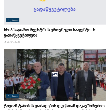
ᲛᲔᲠᲘᲐ
სსიპ საჯარო რეესტრის ეროვნული სააგენტო-ს
გადაწყვეტილება
06/04/2026
ᲛᲔᲠᲘᲐ
ტიციან ტაბიძის დაბადების დღესთან დაკავშირებით