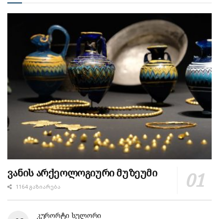
ვანის არქეოლოგიური მუზეუმი
1164 ᲒᲐᲖᲘᲐᲠᲔᲑᲐ
კურორტი სულორი