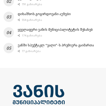
791 ᲒᲐᲖᲘᲐᲠᲔᲑᲐ
დიხაშხოს გოგირდოვანი აუზები
554 ᲒᲐᲖᲘᲐᲠᲔᲑᲐ
ყველაფერი ვანის მუნიციპალიტეტის შესახებ
174 ᲒᲐᲖᲘᲐᲠᲔᲑᲐ
ვანში სპექტაკლ “ვალი”-ს პრემიერა გაიმართა
77 ᲒᲐᲖᲘᲐᲠᲔᲑᲐ