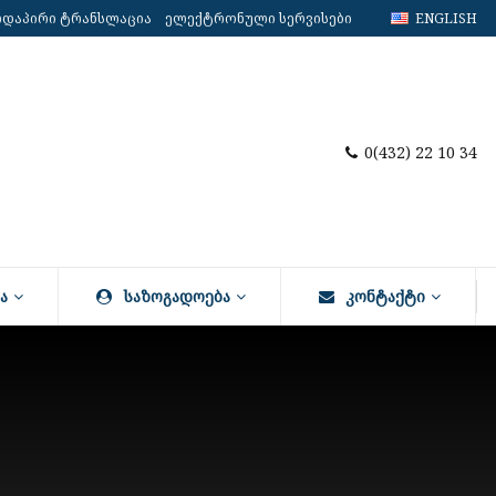
რდაპირი ტრანსლაცია
ელექტრონული სერვისები
ENGLISH
0(432) 22 10 34
Ა
ᲡᲐᲖᲝᲒᲐᲓᲝᲔᲑᲐ
ᲙᲝᲜᲢᲐᲥᲢᲘ