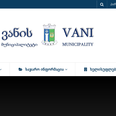
პი
ᲡᲐᲯᲐᲠᲝ ᲘᲜᲤᲝᲠᲛᲐᲪᲘᲐ
ᲮᲔᲚᲘᲡᲣᲤᲚᲔᲑ