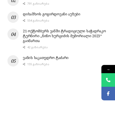
791 ᲒᲐᲖᲘᲐᲠᲔᲑᲐ
დიხაშხოს გოგირდოვანი აუზები
554 ᲒᲐᲖᲘᲐᲠᲔᲑᲐ
21 ოქტომბერს ვანში ტრადიციული საჭადრაკო
ტურნირი „ნინო ხურციძის მემორიალი 2023“
გაიმართა
42 ᲒᲐᲖᲘᲐᲠᲔᲑᲐ
ვანის საკათედრო ტაძარი
155 ᲒᲐᲖᲘᲐᲠᲔᲑᲐ
→