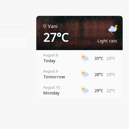
Vani
27°C
Light rain
August 8
35°C
23°C
Today
August 9
28°C
23°C
Tomorrow
August 10
29°C
22°C
Monday
August 11
28°C
22°C
Tuesday
August 12
30°C
21°C
Wednesday