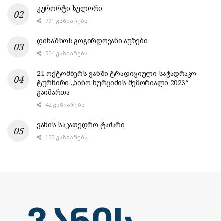
კურორტი სულორი
791 ᲒᲐᲖᲘᲐᲠᲔᲑᲐ
დიხაშხოს გოგირდოვანი აუზები
554 ᲒᲐᲖᲘᲐᲠᲔᲑᲐ
21 ოქტომბერს ვანში ტრადიციული საჭადრაკო
ტურნირი „ნინო ხურციძის მემორიალი 2023“
გაიმართა
42 ᲒᲐᲖᲘᲐᲠᲔᲑᲐ
ვანის საკათედრო ტაძარი
155 ᲒᲐᲖᲘᲐᲠᲔᲑᲐ