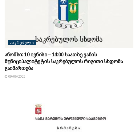
ᲡᲐᲙᲠᲔᲑᲣᲚᲝ
ანონსი: 10 ივნისი – 14:00 საათზე ვანის
მუნიციპალიტეტის საკრებულოს რიგითი სხდომა
გაიმართება
09/06/2026