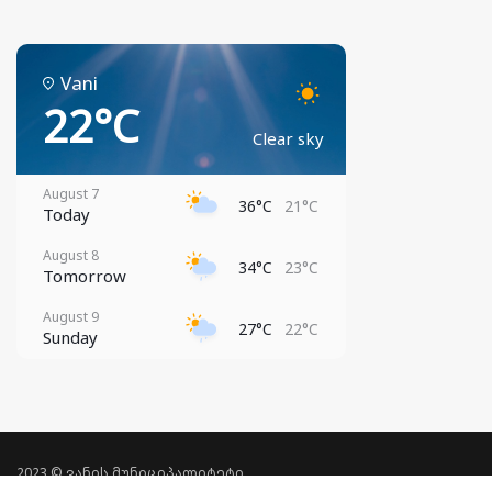
Vani
22°C
Clear sky
August 7
36°C
21°C
Today
August 8
34°C
23°C
Tomorrow
August 9
27°C
22°C
Sunday
August 10
29°C
21°C
Monday
August 11
31°C
21°C
Tuesday
2023 © ვანის მუნიციპალიტეტი