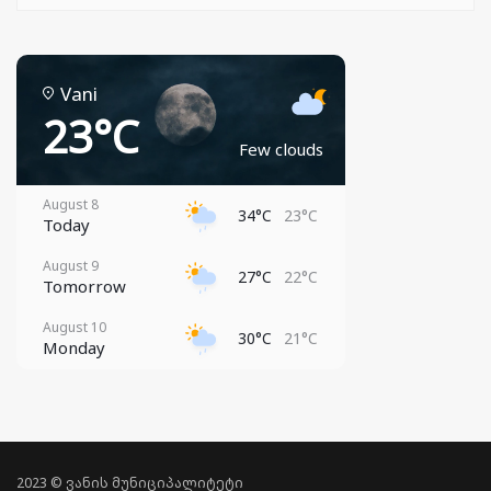
Vani
23°C
Few clouds
August 8
34°C
23°C
Today
August 9
27°C
22°C
Tomorrow
August 10
30°C
21°C
Monday
August 11
31°C
21°C
Tuesday
August 12
32°C
21°C
Wednesday
2023 © ვანის მუნიციპალიტეტი