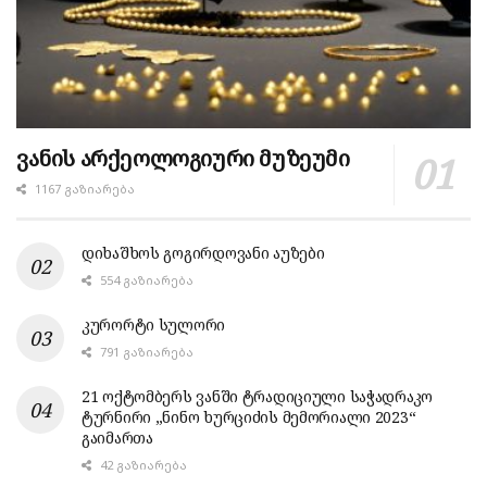
ვანის არქეოლოგიური მუზეუმი
1167 ᲒᲐᲖᲘᲐᲠᲔᲑᲐ
დიხაშხოს გოგირდოვანი აუზები
554 ᲒᲐᲖᲘᲐᲠᲔᲑᲐ
კურორტი სულორი
791 ᲒᲐᲖᲘᲐᲠᲔᲑᲐ
21 ოქტომბერს ვანში ტრადიციული საჭადრაკო
ტურნირი „ნინო ხურციძის მემორიალი 2023“
გაიმართა
42 ᲒᲐᲖᲘᲐᲠᲔᲑᲐ